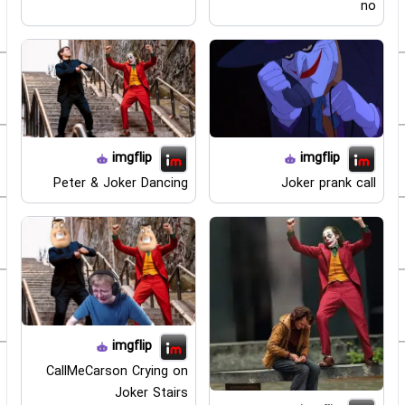
no
imgflip
imgflip
Peter & Joker Dancing
Joker prank call
imgflip
CallMeCarson Crying on
Joker Stairs