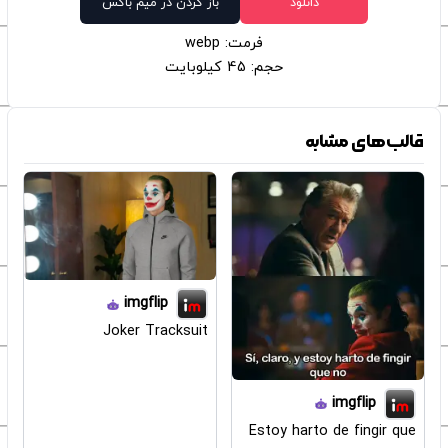
دانلود
باز کردن در میم باکس
فرمت: webp
حجم: 45 کیلوبایت
قالب‌های مشابه
imgflip
Joker Tracksuit
imgflip
Estoy harto de fingir que