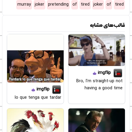
murray
joker
pretending
of
tired
joker
of
tired
قالب‌های مشابه
imgflip
Bro, I'm straight-up not
having a good time
imgflip
lo que tenga que tardar