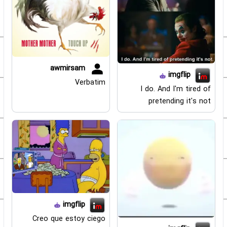
awmirsam
imgflip
Verbatim
I do. And I'm tired of
pretending it's not
imgflip
Creo que estoy ciego