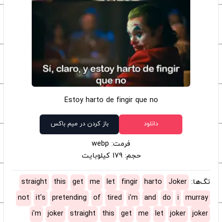
Estoy harto de fingir que no
دانلود
باز کردن در میم باکس
فرمت: webp
حجم: 179 کیلوبایت
تگ‌ها:
Joker
harto
fingir
let
me
get
this
straight
not
it's
pretending
of
tired
i'm
and
do
i
murray
i'm
joker
straight
this
get
me
let
joker
joker