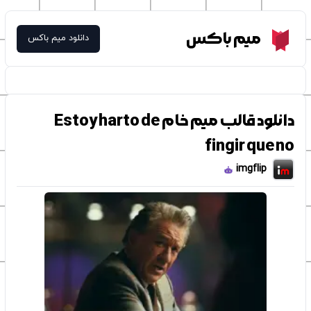
Meme Box
میم باکس
دانلود میم باکس
دانلود قالب میم خام Estoy harto de
fingir que no
imgflip