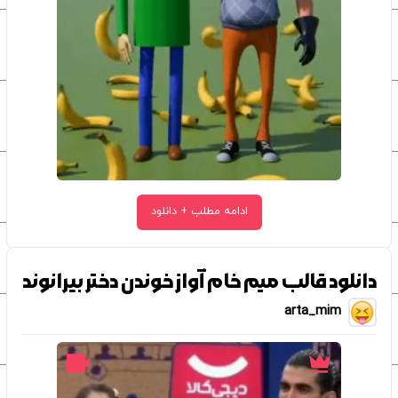
ادامه مطلب + دانلود
دانلود قالب میم خام آواز خوندن دختر بیرانوند
arta_mim