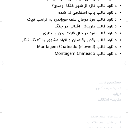
دانلود قالب تازه از شهر خنگا اومدی؟
دانلود قالب باب اسفنجی له شده
دانلود قالب مرد درحال علف خوراندن به ترامپ فیک
دانلود قالب داریوش اقبالی در جنگ
دانلود قالب مرد در حال فلوت زدن با بطری
دانلود قالب رقص رقاصان و افراد مشهور با آهنگ نیگر
دانلود قالب Montagem Chateado (slowed)
دانلود قالب Montagem Chateado
صفحات اصلی
جستجوی قالب
دانلود میم باکس
درباره
مقایسه امکانات
دسته بندی قالب‌ها
قالب‌ های میم جدید
قالب‌ های میم منتخب