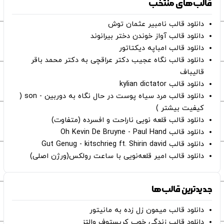
قالب‌های منتخب
دانلود قالب نامبیر عثمان ‌توش
دانلود قالب آواز خوندن دختر بیرانوند
دانلود قالب امباپه دیکتاتور
دانلود قالب نگاه عجیب دکتر عراقچی به دکتر محمد باقر
قالیباف
دانلود قالب kylian dictator
دانلود قالب مرد سیاه پوست در حال نگاه به دوربین - son (
کیفیت بیشتر )
دانلود قالب قلعه نویی ناراحت و افسرده (متفاوت)
دانلود قالب Oh Kevin De Bruyne - Paul Hand
دانلود قالب Gut Genug - kitschrieg ft. Shirin david
دانلود قالب امیر قلعه‌نویی با ساعت رولکس(ورژن اصلی)
جدیدترین قالب‌ها
دانلود قالب میمون زل زده به مانیتور
دانلود قالب زندگی خوب کریستوف والتز