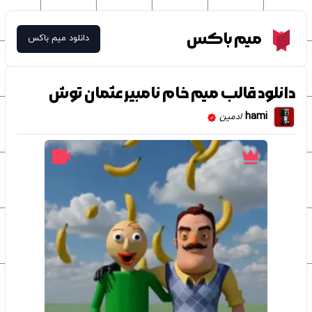
Meme Box
میم باکس
دانلود میم باکس
دانلود قالب میم خام نامبیر عثمان ‌توش
hami
ادمین