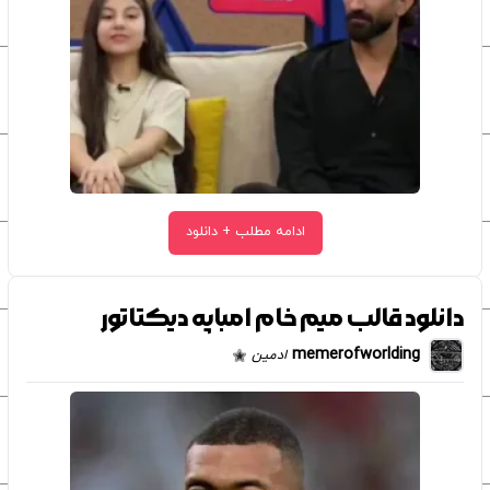
ادامه مطلب + دانلود
دانلود قالب میم خام امباپه دیکتاتور
memerofworlding
ادمین