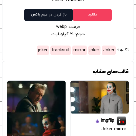
Joker Tracksuit
دانلود
باز کردن در میم باکس
فرمت: webp
حجم: 61 کیلوبایت
تگ‌ها:
Joker
joker
mirror
tracksuit
joker
قالب‌های مشابه
imgflip
Joker mirror