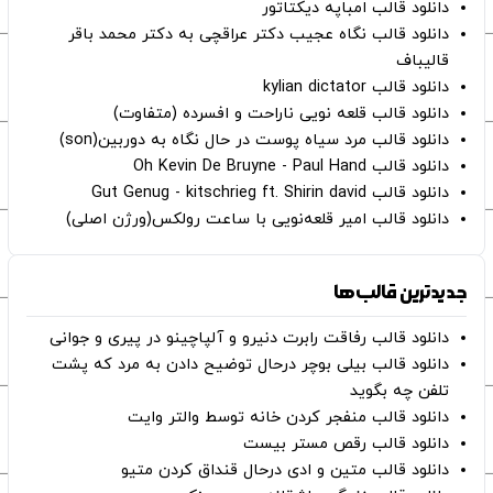
دانلود قالب امباپه دیکتاتور
دانلود قالب نگاه عجیب دکتر عراقچی به دکتر محمد باقر
قالیباف
دانلود قالب kylian dictator
دانلود قالب قلعه نویی ناراحت و افسرده (متفاوت)
دانلود قالب مرد سیاه پوست در حال نگاه به دوربین(son)
دانلود قالب Oh Kevin De Bruyne - Paul Hand
دانلود قالب Gut Genug - kitschrieg ft. Shirin david
دانلود قالب امیر قلعه‌نویی با ساعت رولکس(ورژن اصلی)
جدیدترین قالب‌ها
دانلود قالب رفاقت رابرت دنیرو و آلپاچینو در پیری و جوانی
دانلود قالب بیلی بوچر درحال توضیح دادن به مرد که پشت
تلفن چه بگوید
دانلود قالب منفجر کردن خانه توسط والتر وایت
دانلود قالب رقص مستر بیست
دانلود قالب متین و ادی درحال قنداق کردن متیو