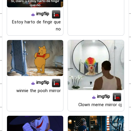
imgflip
Estoy harto de fingir que
no
imgflip
winnie the pooh mirror
imgflip
Clown meme mirror cj