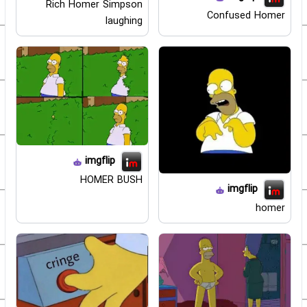
Rich Homer Simpson
Confused Homer
laughing
imgflip
HOMER BUSH
imgflip
homer