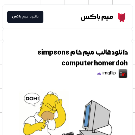
Meme Box
میم باکس
دانلود میم باکس
دانلود قالب میم خام simpsons
computer homer doh
imgflip