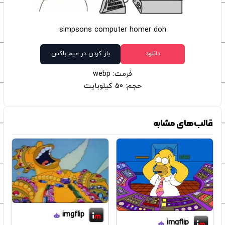
simpsons computer homer doh
دانلود
باز کردن در میم باکس
فرمت: webp
حجم: 50 کیلوبایت
قالب‌های مشابه
imgflip
imgflip