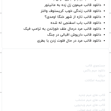
دانلود قالب میمون زل زده به مانیتور
دانلود قالب زندگی خوب کریستوف والتز
دانلود قالب تازه از شهر خنگا اومدی؟
دانلود قالب باب اسفنجی له شده
دانلود قالب مرد درحال علف خوراندن به ترامپ فیک
دانلود قالب داریوش اقبالی در جنگ
دانلود قالب مرد در حال فلوت زدن با بطری
صفحات اصلی
جستجوی قالب
دانلود میم باکس
درباره
مقایسه امکانات
دسته بندی قالب‌ها
قالب‌ های میم جدید
قالب‌ های میم منتخب
قالب‌ های میم ویدیویی
قالب‌ های میم صوتی