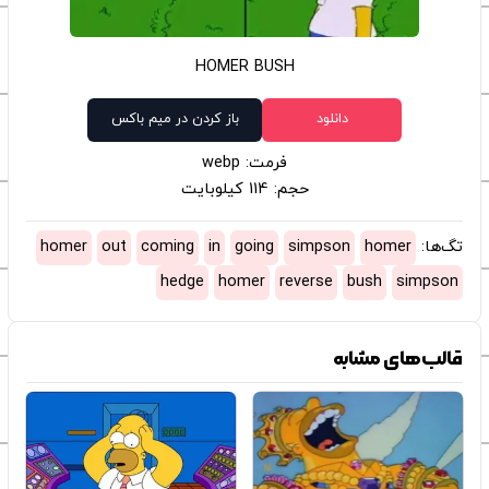
HOMER BUSH
دانلود
باز کردن در میم باکس
فرمت: webp
حجم: 114 کیلوبایت
تگ‌ها:
homer
simpson
going
in
coming
out
homer
hedge
homer
reverse
bush
simpson
قالب‌های مشابه