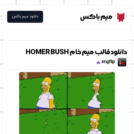
Meme Box
میم باکس
دانلود میم باکس
دانلود قالب میم خام HOMER BUSH
imgflip