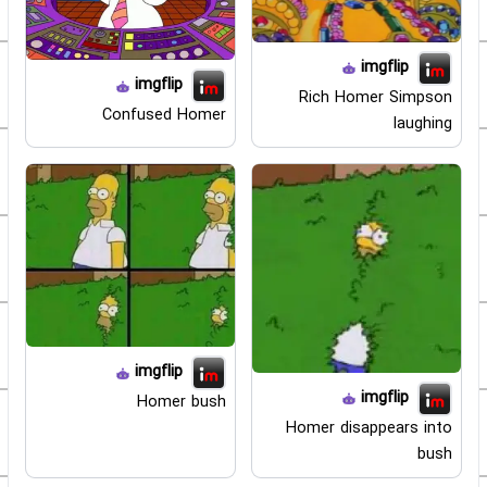
imgflip
imgflip
Rich Homer Simpson
Confused Homer
laughing
imgflip
imgflip
Homer bush
Homer disappears into
bush