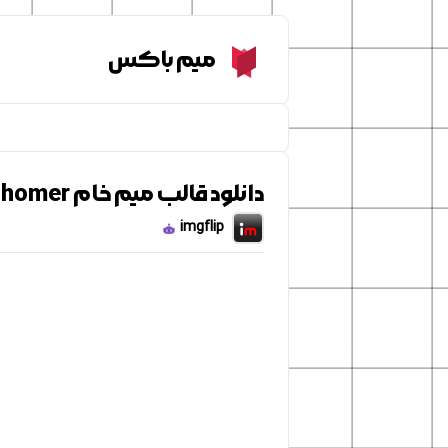
Meme Box
میم باکس
دانلود قالب میم خام homer
imgflip