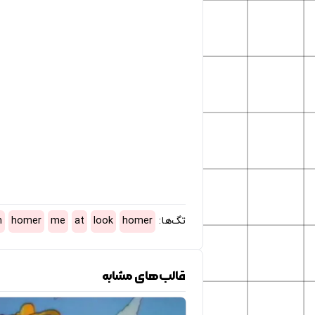
تگ‌ها:
homer
look
at
me
homer
n
قالب‌های مشابه