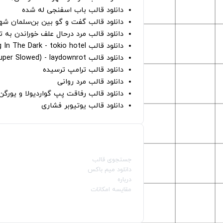
دانلود قالب باب اسفنجی له شده
دانلود قالب گفت و گو بین بن‌سلمان شه
دانلود قالب مرد درحال علف خوراندن به 
دانلود قالب Dancing In The Dark - tokio hotel
دانلود قالب hunter eyes (super Slowed) - laydownrot
دانلود قالب ترامپ ترسیده
دانلود قالب مرد روانی
دانلود قالب رفاقت پپ گواردیولا و یورگ
دانلود قالب یوتیوبر فشاری
صفحات اصلی
جستجوی قالب
دانلود میم باکس
درباره
مقایسه امکانات
دسته بندی قالب‌ها