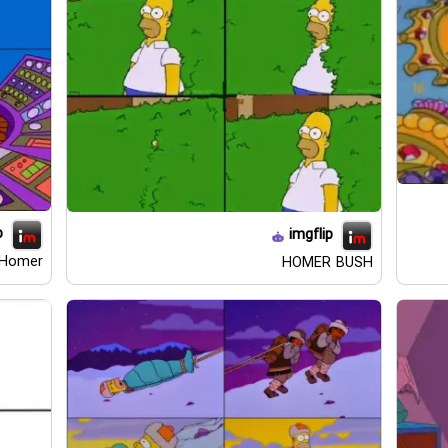
p
imgflip
 Homer
HOMER BUSH