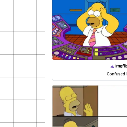
imgfli
Confused