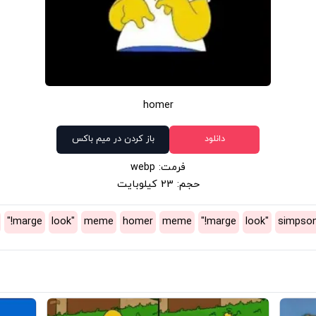
homer
دانلود
باز کردن در میم باکس
فرمت: webp
حجم: 23 کیلوبایت
marge!"
"look
meme
homer
meme
marge!"
"look
simpso