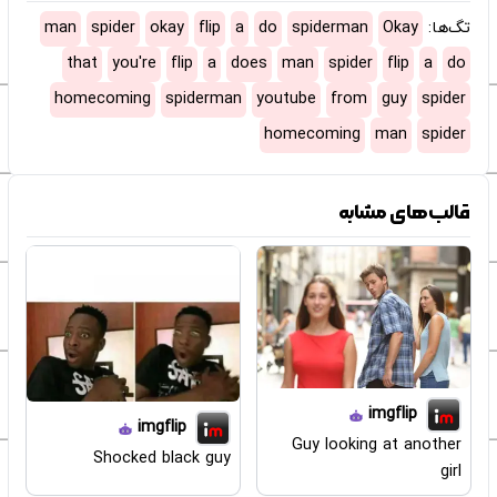
تگ‌ها:
Okay
spiderman
do
a
flip
okay
spider
man
that
you're
flip
a
does
man
spider
flip
a
do
homecoming
spiderman
youtube
from
guy
spider
homecoming
man
spider
قالب‌های مشابه
imgflip
imgflip
Guy looking at another
Shocked black guy
girl