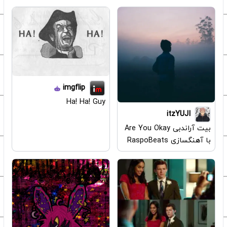
imgflip
Ha! Ha! Guy
itzYUJI
بیت آراندبی Are You Okay
با آهنگسازی RaspoBeats