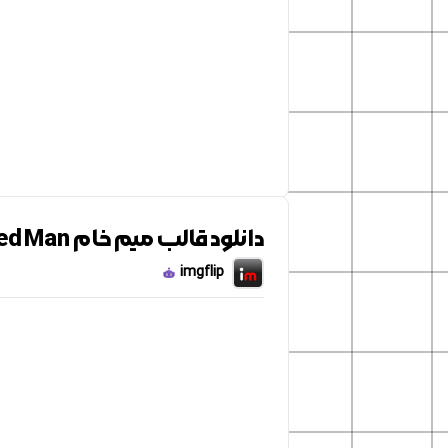
دانلود قالب میم خام Unsettled Man
imgflip