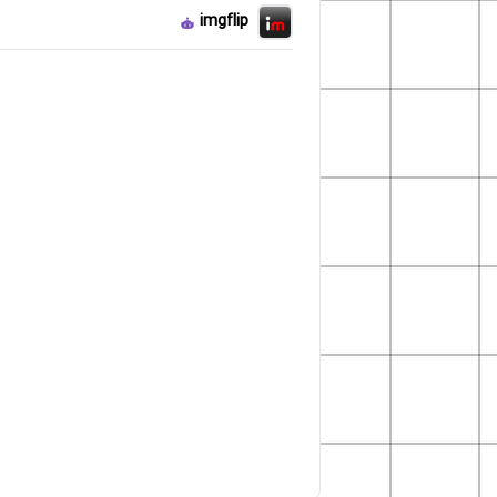
imgflip