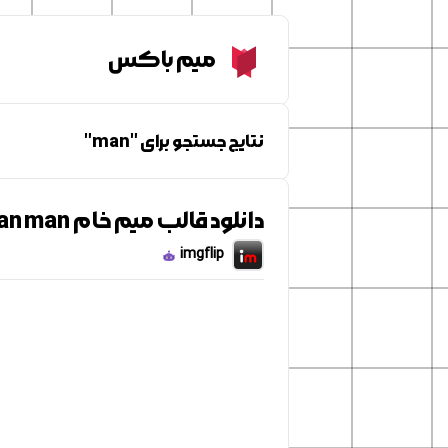
Meme Box
میم باکس
نتایج جستجو برای "man"
دانلود قالب میم خام He's more machine now than man...
imgflip