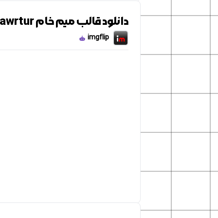
دانلود قالب میم خام meme man bawrtur
imgflip