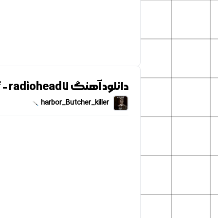
دانلود آهنگ Tinker Tailor Soldier Sailor Rich Man Poor Man Beggar Man Thief - radiohead۷
harbor_Butcher_killer