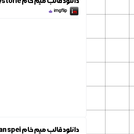
دانلود قالب میم خام meme man hystorie
imgflip
دانلود قالب میم خام Meme man spei