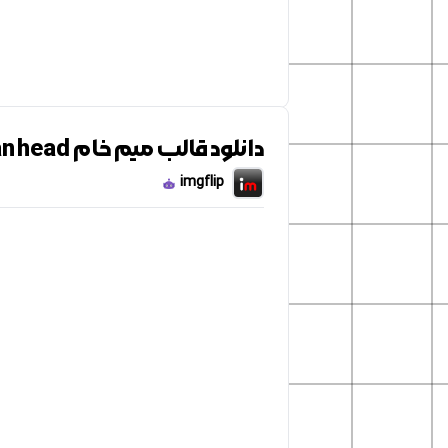
دانلود قالب میم خام Stonk man head
imgflip