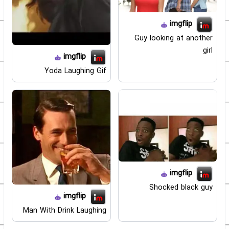
imgflip
Guy looking at another
girl
imgflip
Yoda Laughing Gif
imgflip
Shocked black guy
imgflip
Man With Drink Laughing