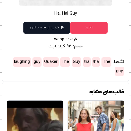
Ha! Ha! Guy
دانلود
باز کردن در میم باکس
فرمت: webp
حجم: 93 کیلوبایت
تگ‌ها:
The
ha!
ha!
Guy
The
Quaker
guy
laughing
guy
قالب‌های مشابه