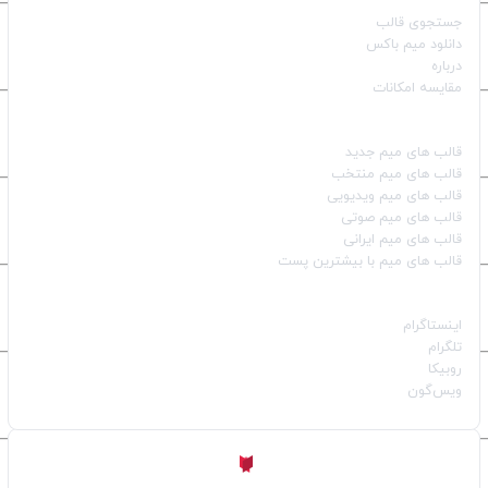
جستجوی قالب
دانلود میم باکس
درباره
مقایسه امکانات
دسته بندی قالب‌ها
قالب‌ های میم جدید
قالب‌ های میم منتخب
قالب‌ های میم ویدیویی
قالب‌ های میم صوتی
قالب‌ های میم ایرانی
قالب‌ های میم با بیشترین پست
شبکه‌های اجتماعی
اینستاگرام
تلگرام
روبیکا
ویس‌گون
ساخته شده با
توسط
Aligator