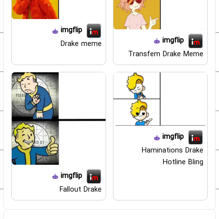
imgflip
imgflip
Drake meme
Transfem Drake Meme
imgflip
Haminations Drake
Hotline Bling
imgflip
Fallout Drake