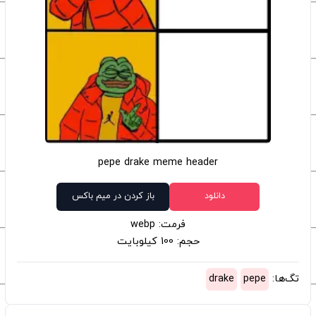
pepe drake meme header
دانلود
باز کردن در میم باکس
فرمت: webp
حجم: 100 کیلوبایت
تگ‌ها:
pepe
drake