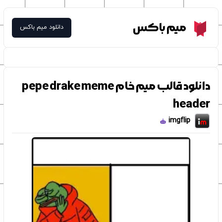
Meme Box
میم باکس
دانلود میم باکس
دانلود قالب میم خام pepe drake meme
header
imgflip