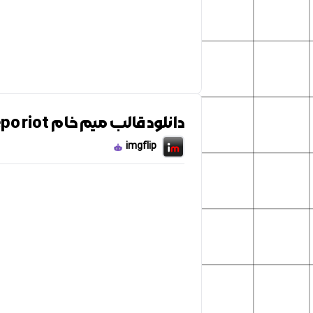
دانلود قالب میم خام Peepo riot
imgflip