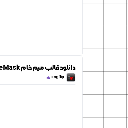
دانلود قالب میم خام Crying Pepe Mask
imgflip