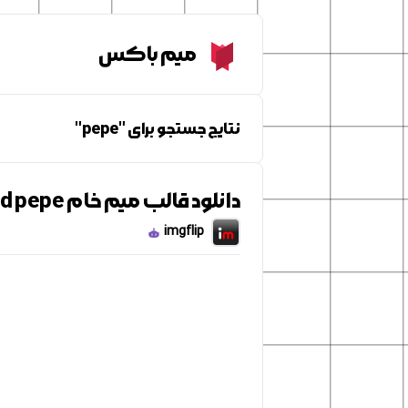
Meme Box
میم باکس
نتایج جستجو برای "pepe"
دانلود قالب میم خام Bullied pepe
imgflip