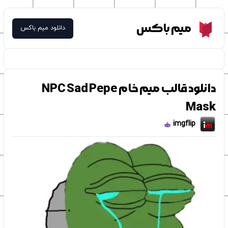
Meme Box
میم باکس
دانلود میم باکس
دانلود قالب میم خام NPC Sad Pepe
Mask
imgflip