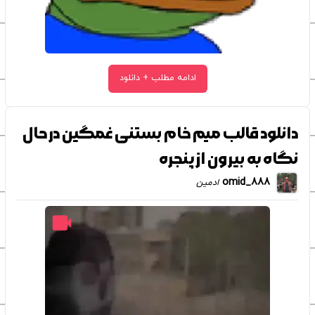
ادامه مطلب + دانلود
دانلود قالب میم خام بستنی غمگین در حال
نگاه به بیرون از پنجره
omid_888
ادمین