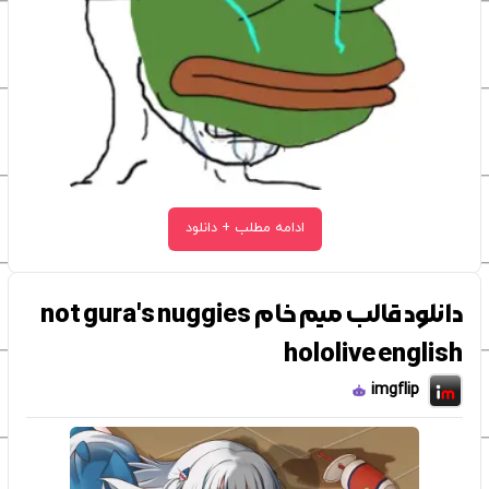
ادامه مطلب + دانلود
دانلود قالب میم خام not gura's nuggies
hololive english
imgflip