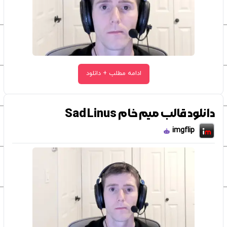
ادامه مطلب + دانلود
دانلود قالب میم خام Sad Linus
imgflip