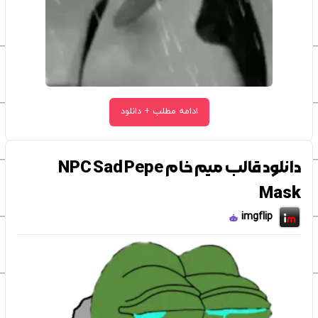
ادامه مطلب + دانلود
دانلود قالب میم خام NPC Sad Pepe
Mask
imgflip