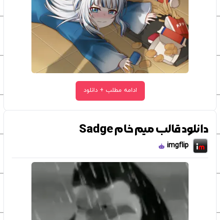
ادامه مطلب + دانلود
دانلود قالب میم خام Sadge
imgflip