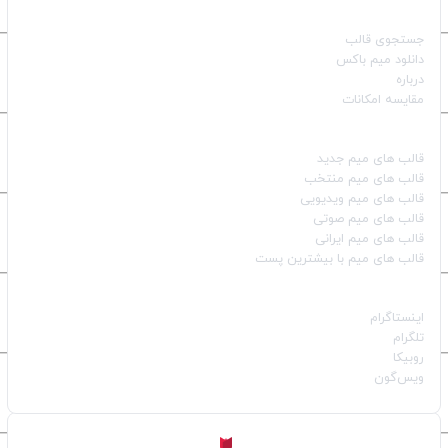
صفحات اصلی
جستجوی قالب
دانلود میم باکس
درباره
مقایسه امکانات
دسته بندی قالب‌ها
قالب‌ های میم جدید
قالب‌ های میم منتخب
قالب‌ های میم ویدیویی
قالب‌ های میم صوتی
قالب‌ های میم ایرانی
قالب‌ های میم با بیشترین پست
شبکه‌های اجتماعی
اینستاگرام
تلگرام
روبیکا
ویس‌گون
ساخته شده با
توسط
Aligator