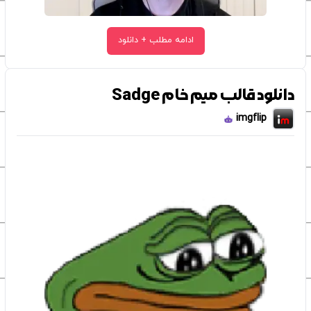
ادامه مطلب + دانلود
دانلود قالب میم خام Sadge
imgflip