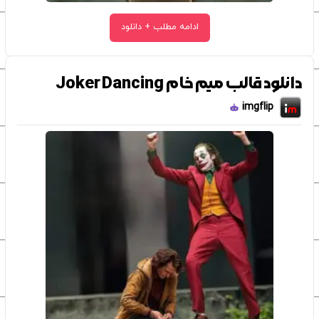
ادامه مطلب + دانلود
دانلود قالب میم خام Joker Dancing
imgflip