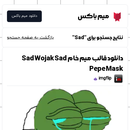
Meme Box
میم باکس
دانلود میم باکس
نتایج جستجو برای "Sad"
بازگشت به صفحه جستجو
دانلود قالب میم خام Sad Wojak Sad
Pepe Mask
imgflip