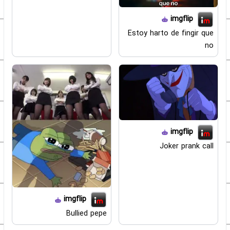
imgflip
Estoy harto de fingir que
no
imgflip
Joker prank call
imgflip
Bullied pepe