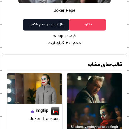
Joker Pepe
دانلود
باز کردن در میم باکس
فرمت: webp
حجم: 30 کیلوبایت
قالب‌های مشابه
imgflip
Joker Tracksuit