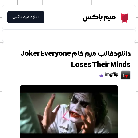
Meme Box
میم باکس
دانلود میم باکس
دانلود قالب میم خام Joker Everyone
Loses Their Minds
imgflip