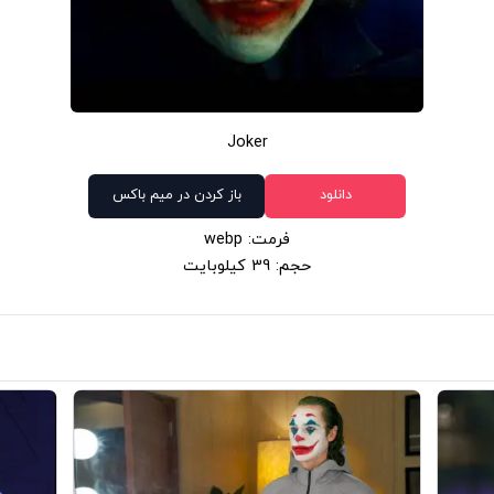
Joker
دانلود
باز کردن در میم باکس
فرمت: webp
حجم: 39 کیلوبایت