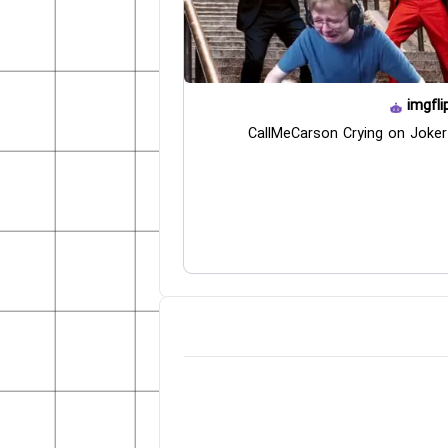
imgfli
CallMeCarson Crying on Joker