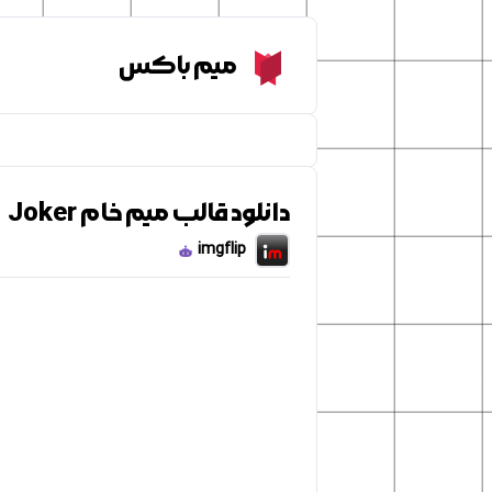
Meme Box
میم باکس
دانلود قالب میم خام Joker
imgflip