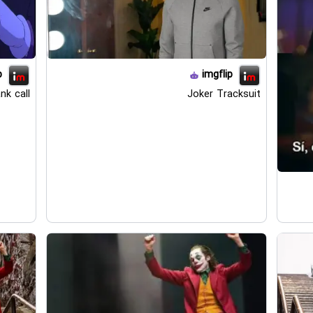
p
imgflip
nk call
Joker Tracksuit