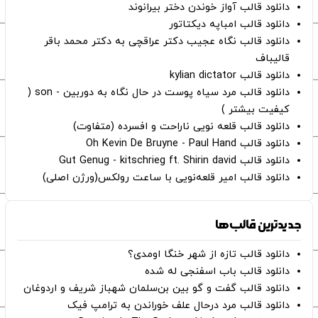
دانلود قالب آواز خوندن دختر بیرانوند
دانلود قالب امباپه دیکتاتور
دانلود قالب نگاه عجیب دکتر عراقچی به دکتر محمد باقر
قالیباف
دانلود قالب kylian dictator
دانلود قالب مرد سیاه پوست در حال نگاه به دوربین - son (
کیفیت بیشتر )
دانلود قالب قلعه نویی ناراحت و افسرده (متفاوت)
دانلود قالب Oh Kevin De Bruyne - Paul Hand
دانلود قالب Gut Genug - kitschrieg ft. Shirin david
دانلود قالب امیر قلعه‌نویی با ساعت رولکس(ورژن اصلی)
جدیدترین قالب‌ها
دانلود قالب تازه از شهر خنگا اومدی؟
دانلود قالب باب اسفنجی له شده
دانلود قالب گفت و گو بین بن‌سلمان شهباز شریف و اردوغان
دانلود قالب مرد درحال علف خوراندن به ترامپ فیک