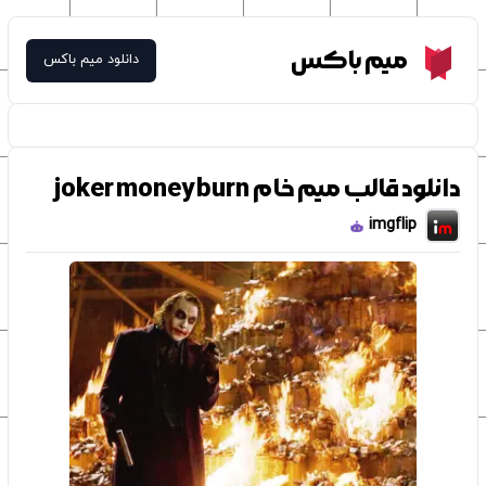
Meme Box
میم باکس
دانلود میم باکس
دانلود قالب میم خام joker money burn
imgflip