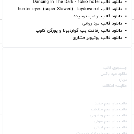
دانلود قالب Dancing In The Dark - tokio hotel
دانلود قالب hunter eyes (super Slowed) - laydownrot
دانلود قالب ترامپ ترسیده
دانلود قالب مرد روانی
دانلود قالب رفاقت پپ گواردیولا و یورگن کلوپ
دانلود قالب یوتیوبر فشاری
صفحات اصلی
جستجوی قالب
دانلود میم باکس
درباره
مقایسه امکانات
دسته بندی قالب‌ها
قالب‌ های میم جدید
قالب‌ های میم منتخب
قالب‌ های میم ویدیویی
قالب‌ های میم صوتی
قالب‌ های میم ایرانی
قالب‌ های میم با بیشترین پست