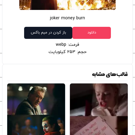
joker money burn
دانلود
باز کردن در میم باکس
فرمت: webp
حجم: 253 کیلوبایت
قالب‌های مشابه