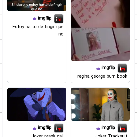
imgflip
Estoy harto de fingir que
no
imgflip
regina george burn book
imgflip
imgflip
Joker prank call
Joker Tracksuit