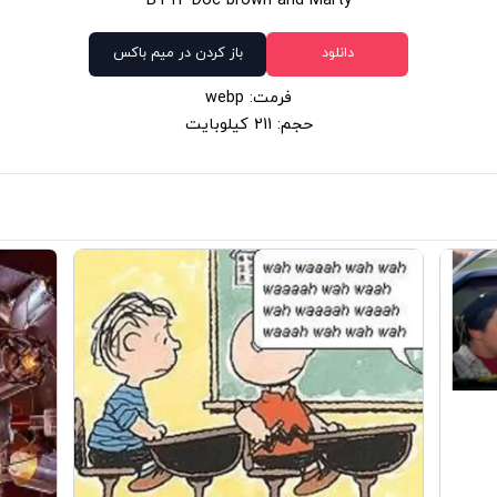
BTTF Doc brown and Marty
دانلود
باز کردن در میم باکس
فرمت: webp
حجم: 211 کیلوبایت