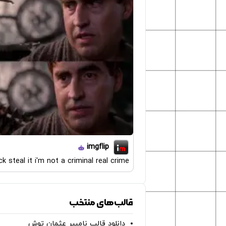
imgflip
k steal it i'm not a criminal real crime
قالب‌های منتخب
دانلود قالب نامبیر عثمان ‌توش