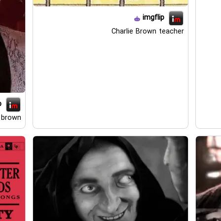
imgflip
Charlie Brown teacher
p
 brown