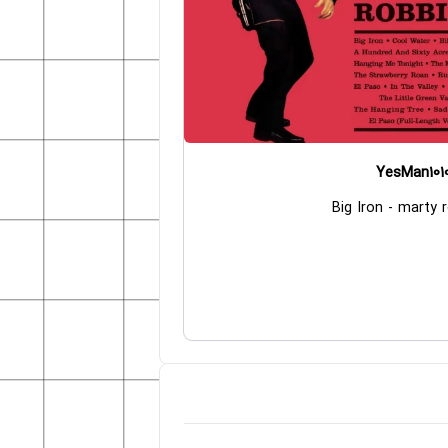
YesMan101
Big Iron - marty 