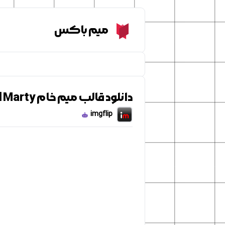
Meme Box
میم باکس
دانلود قالب میم خام BTTF Doc brown and Marty
imgflip