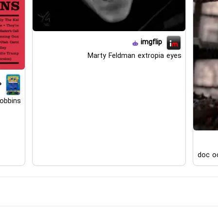
imgflip
Marty Feldman extropia eyes
0
robbins
doc oc