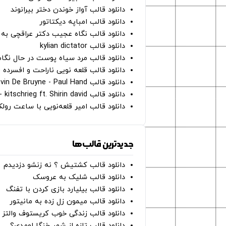
دانلود قالب آواز خوندن دختر بیرانوند
دانلود قالب امباپه دیکتاتور
دانلود قالب نگاه عجیب دکتر عراقچی به 
دانلود قالب kylian dictator
دانلود قالب مرد سیاه پوست در حال نگاه به دوربین - on
دانلود قالب قلعه نویی ناراحت و افسرده 
دانلود قالب Oh Kevin De Bruyne - Paul Hand
دانلود قالب Gut Genug - kitschrieg ft. Shirin david
دانلود قالب امیر قلعه‌نویی با ساعت رو
جدیدترین قالب‌ها
دانلود قالب کشتیش ؟ نه زنشو دزدیدم
دانلود قالب شلیک به عروسک
دانلود قالب بیلیارد بازی کردن با تفنگ
دانلود قالب میمون زل زده به مانیتور
دانلود قالب زندگی خوب کریستوف والتز
دانلود قالب تازه از شهر خنگا اومدی؟