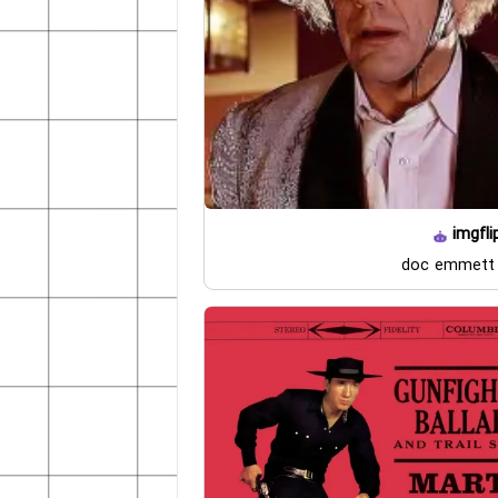
imgfli
doc emmett