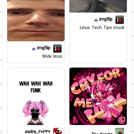
imgflip
Linus Tech Tips stuck
imgflip
Wide linus
sadra_20246