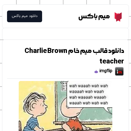
Meme Box
میم باکس
دانلود میم باکس
دانلود قالب میم خام Charlie Brown
teacher
imgflip