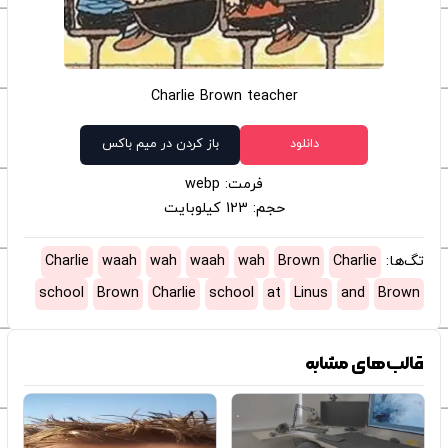
Charlie Brown teacher
دانلود
باز کردن در میم باکس
فرمت: webp
حجم: 123 کیلوبایت
تگ‌ها:
Charlie
Brown
wah
waah
wah
waah
Charlie
school
Brown
Charlie
school
at
Linus
and
Brown
قالب‌های مشابه