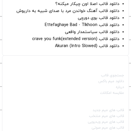
دانلود قالب اصلا اون چیکار میکنه؟
دانلود قالب آهنگ خواندن مرد با صدای شبیه به داریوش
دانلود قالب بوی دورچی
دانلود قالب Ettefaghaye Bad - Tlkhoon
دانلود قالب سیاستمدار واقعی
دانلود قالب crave you funk(extended version)
دانلود قالب (Intro Slowed) Akuran
صفحات اصلی
جستجوی قالب
دانلود میم باکس
درباره
مقایسه امکانات
دسته بندی قالب‌ها
قالب‌ های میم جدید
قالب‌ های میم منتخب
قالب‌ های میم ویدیویی
قالب‌ های میم صوتی