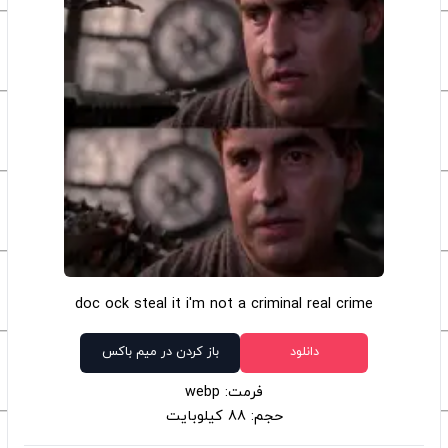
doc ock steal it i'm not a criminal real crime
دانلود
باز کردن در میم باکس
فرمت: webp
حجم: 88 کیلوبایت