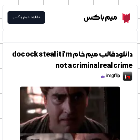
Meme Box
میم باکس
دانلود میم باکس
دانلود قالب میم خام doc ock steal it i'm
not a criminal real crime
imgflip