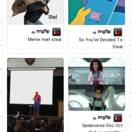
imgflip
imgflip
Meme man steal
So You've Decided To
Steal
imgflip
Spiderverse Doc Oct