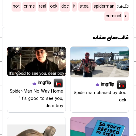
تگ‌ها:
spiderman
steal
it
doc
ock
real
crime
not
criminal
a
قالب‌های مشابه
imgflip
imgflip
Spider-Man No Way Home
Spiderman chased by doc
"It's good to see you,
ock
dear boy