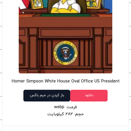
Homer Simpson White House Oval Office US President
دانلود
باز کردن در میم باکس
فرمت: webp
حجم: 282 کیلوبایت