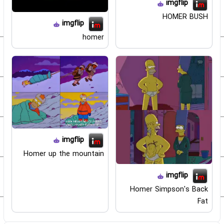
imgflip
HOMER BUSH
imgflip
homer
imgflip
Homer up the mountain
imgflip
Homer Simpson's Back
Fat