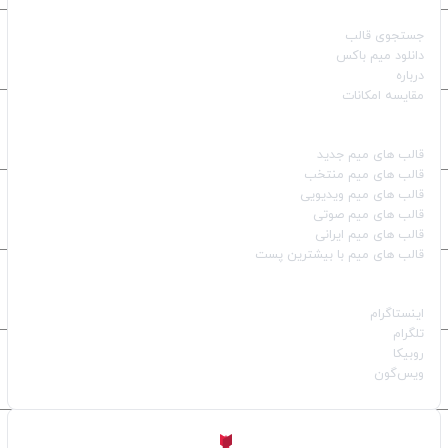
صفحات اصلی
جستجوی قالب
دانلود میم باکس
درباره
مقایسه امکانات
دسته بندی قالب‌ها
قالب‌ های میم جدید
قالب‌ های میم منتخب
قالب‌ های میم ویدیویی
قالب‌ های میم صوتی
قالب‌ های میم ایرانی
قالب‌ های میم با بیشترین پست
شبکه‌های اجتماعی
اینستاگرام
تلگرام
روبیکا
ویس‌گون
ساخته شده با
توسط
Aligator