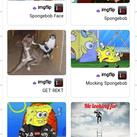
imgflip
imgflip
Spongebob Face
Spongebob
imgflip
imgflip
Mocking Spongebob
GET REKT