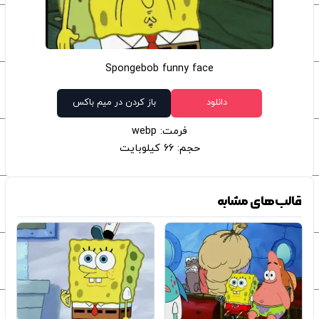
Spongebob funny face
دانلود
باز کردن در میم باکس
فرمت: webp
حجم: 66 کیلوبایت
قالب‌های مشابه