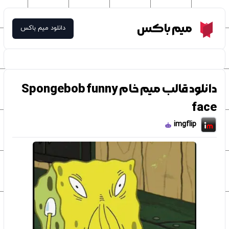
Meme Box
میم باکس
دانلود میم باکس
دانلود قالب میم خام Spongebob funny
face
imgflip