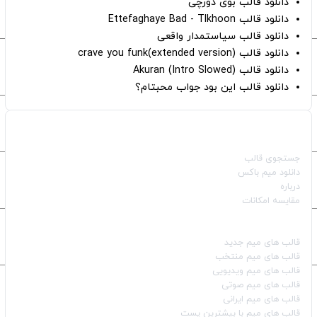
دانلود قالب بوی دورچی
دانلود قالب Ettefaghaye Bad - Tlkhoon
دانلود قالب سیاستمدار واقعی
دانلود قالب crave you funk(extended version)
دانلود قالب (Intro Slowed) Akuran
دانلود قالب این بود جواب محبتام؟
صفحات اصلی
جستجوی قالب
دانلود میم باکس
درباره
مقایسه امکانات
دسته بندی قالب‌ها
قالب‌ های میم جدید
قالب‌ های میم منتخب
قالب‌ های میم ویدیویی
قالب‌ های میم صوتی
قالب‌ های میم ایرانی
قالب‌ های میم با بیشترین پست