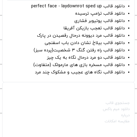
دانلود قالب perfect face - laydownrot sped up
دانلود قالب ترامپ ترسیده
دانلود قالب یوتیوبر فشاری
دانلود قالب تعجب بازیکن آفریقا
دانلود قالب مرد دیوونه درحال رقصیدن در پارک
دانلود قالب بیلاخ نشان دادن باب اسفنجی
دانلود قالب راه رفتن گنگ ۳ شخصیت(پرده سبز)
دانلود قالب دو مرد درحال نگاه به یک چیز
دانلود قالب مسخره بازی های مارمولک (متفاوت)
دانلود قالب نگاه های عجیب و مشکوک چند مرد
صفحات اصلی
جستجوی قالب
دانلود میم باکس
درباره
مقایسه امکانات
دسته بندی قالب‌ها