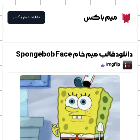
Meme Box
میم باکس
دانلود میم باکس
دانلود قالب میم خام Spongebob Face
imgflip