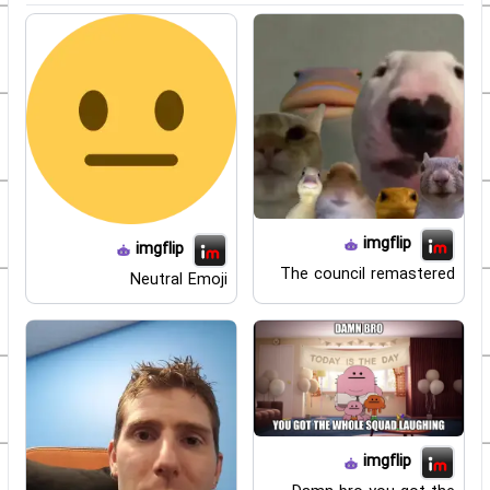
imgflip
imgflip
The council remastered
Neutral Emoji
imgflip