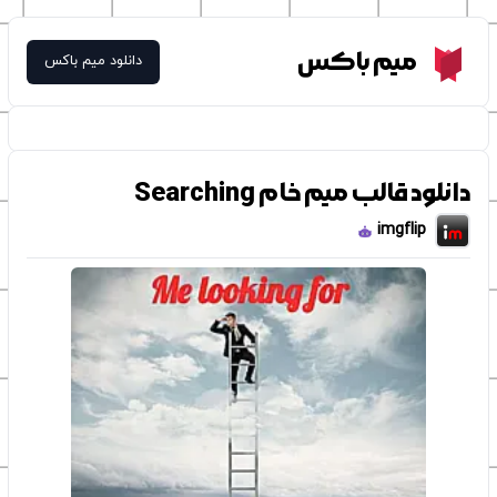
Meme Box
میم باکس
دانلود میم باکس
دانلود قالب میم خام Searching
imgflip