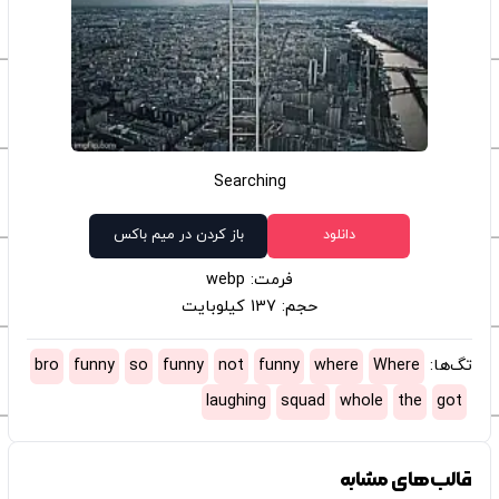
Searching
دانلود
باز کردن در میم باکس
فرمت: webp
حجم: 137 کیلوبایت
تگ‌ها:
Where
where
funny
not
funny
so
funny
bro
laughing
squad
whole
the
got
قالب‌های مشابه