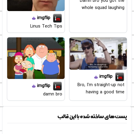
Damn bro you got the
whole squad laughing
imgflip
Linus Tech Tips
imgflip
Bro, I'm straight-up not
imgflip
having a good time
damn bro
پست‌های ساخته شده با این قالب