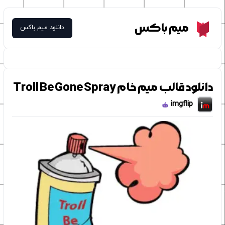
Meme Box
میم باکس
دانلود میم باکس
دانلود قالب میم خام Troll Be Gone Spray
imgflip