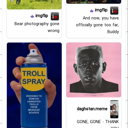
imgflip
imgflip
And now, you have
Bear photography gone
officially gone too far,
wrong
Buddy
daghstan.meme
GONE, GONE - THANK