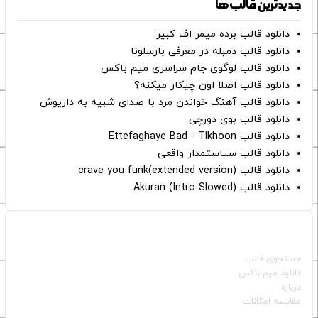
جدیدترین قالب‌ها
دانلود قالب برده میمر اف کبیر:
دانلود قالب دمبله در معرفی بارسلونا
دانلود قالب لوگوی جام سراسری میم باکس
دانلود قالب اصلا اون چیکار میکنه؟
دانلود قالب آهنگ خواندن مرد با صدای شبیه به داریوش
دانلود قالب بوی دورچی
دانلود قالب Ettefaghaye Bad - Tlkhoon
دانلود قالب سیاستمدار واقعی
دانلود قالب crave you funk(extended version)
دانلود قالب (Intro Slowed) Akuran
صفحات اصلی
جستجوی قالب
دانلود میم باکس
درباره
مقایسه امکانات