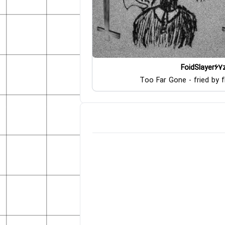
FoidSlayer67
Too Far Gone - fried by f