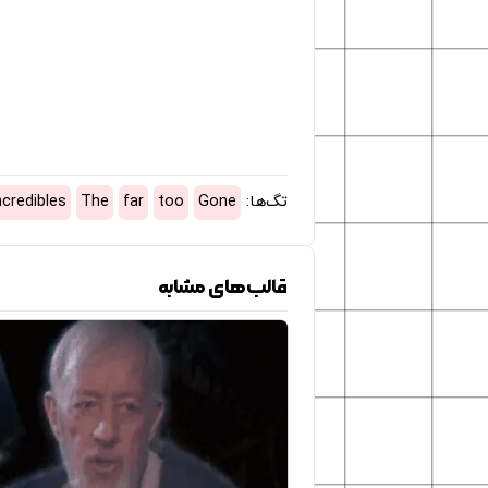
تگ‌ها:
Gone
too
far
The
ncredibles
قالب‌های مشابه