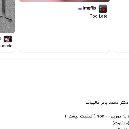
imgflip
Too Late
z
luoride
دکتر محمد باقر قالیباف
s ( کیفیت بیشتر )
(متفاوت)