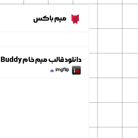
Meme Box
میم باکس
دانلود قالب میم خام And now, you have officially gone too far, Buddy
imgflip