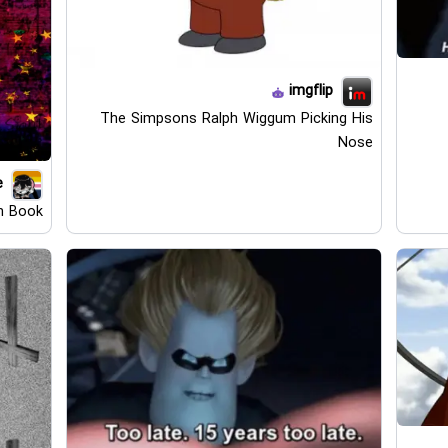
imgflip
The Simpsons Ralph Wiggum Picking His
Nose
e
h Book