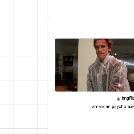
imgfli
american psycho axe