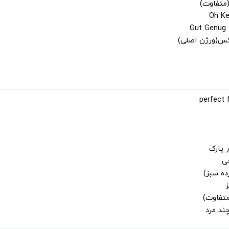
(متفاوت)
لکس(ورژن اصلی)
 پارک
جی
ز
متفاوت)
ند مرد