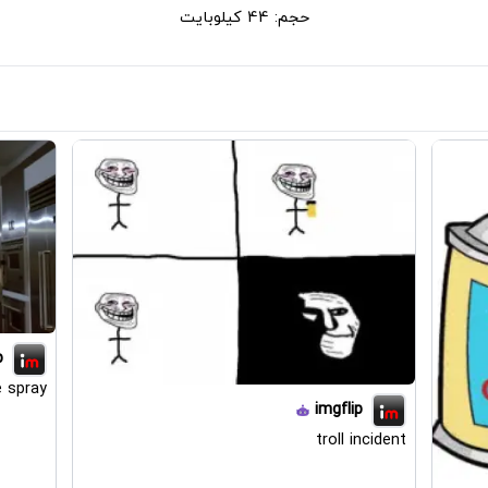
حجم: 44 کیلوبایت
p
 spray
imgflip
troll incident