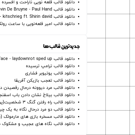
دانلود قالب قلعه نویی ناراحت و افسرده 
دانلود قالب Oh Kevin De Bruyne - Paul Hand
دانلود قالب Gut Genug - kitschrieg ft. Shirin david
دانلود قالب امیر قلعه‌نویی با ساعت رو
جدیدترین قالب‌ها
دانلود قالب perfect face - laydownrot sped up
دانلود قالب ترامپ ترسیده
دانلود قالب یوتیوبر فشاری
دانلود قالب تعجب بازیکن آفریقا
دانلود قالب مرد دیوونه درحال رقصیدن در
دانلود قالب بیلاخ نشان دادن باب اسفن
دانلود قالب راه رفتن گنگ ۳ شخصیت(پرده سبز)
دانلود قالب دو مرد درحال نگاه به یک چی
دانلود قالب مسخره بازی های مارمولک (
دانلود قالب نگاه های عجیب و مشکوک چ