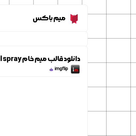
Meme Box
میم باکس
دانلود قالب میم خام troll spray
imgflip