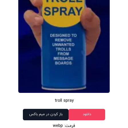
troll spray
دانلود
باز کردن در میم باکس
فرمت: webp