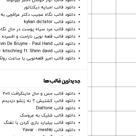
دانلود قالب آواز خوندن دختر بیرانوند
دانلود قالب امباپه دیکتاتور
دانلود قالب نگاه عجیب دکتر عراقچی به 
دانلود قالب kylian dictator
دانلود قالب مرد سیاه پوست در حال نگاه به دوربین - on
دانلود قالب قلعه نویی ناراحت و افسرده 
دانلود قالب Oh Kevin De Bruyne - Paul Hand
دانلود قالب Gut Genug - kitschrieg ft. Shirin david
دانلود قالب امیر قلعه‌نویی با ساعت رو
جدیدترین قالب‌ها
دانلود قالب حس و حال ماینکرافت ۲۰۱۱
دانلود قالب کشتیش ؟ نه زنشو دزدیدم
دانلود قالب Dialtone
دانلود قالب شلیک به عروسک
دانلود قالب بیلیارد بازی کردن با تفنگ
دانلود قالب Yavar - meshki