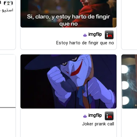
9
استیو 
imgflip
Estoy harto de fingir que no
imgflip
Joker prank call