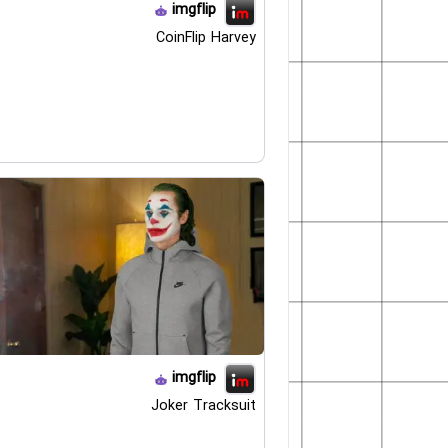
imgflip
CoinFlip Harvey
imgflip
Joker Tracksuit