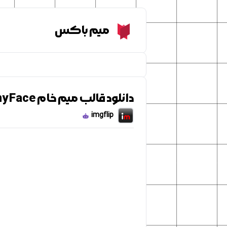
میم باکس
Meme Box
دانلود قالب میم خام Spongebob Funny Face
imgflip