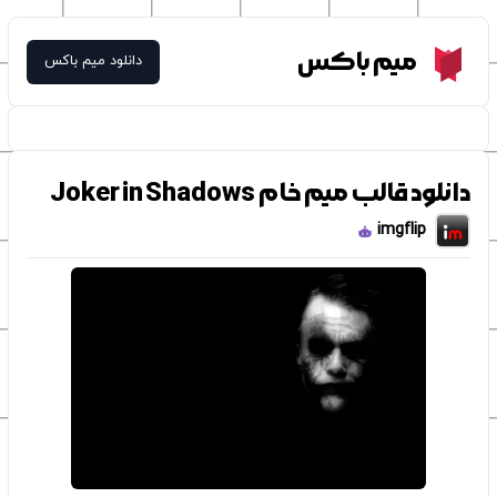
Meme Box
میم باکس
دانلود میم باکس
دانلود قالب میم خام Joker in Shadows
imgflip