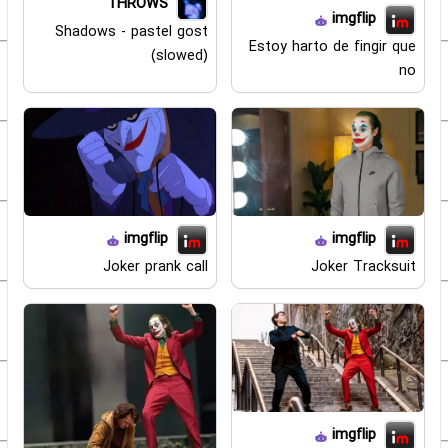
THROWS
imgflip
Shadows - pastel gost
Estoy harto de fingir que
(slowed)
no
imgflip
imgflip
Joker prank call
Joker Tracksuit
imgflip