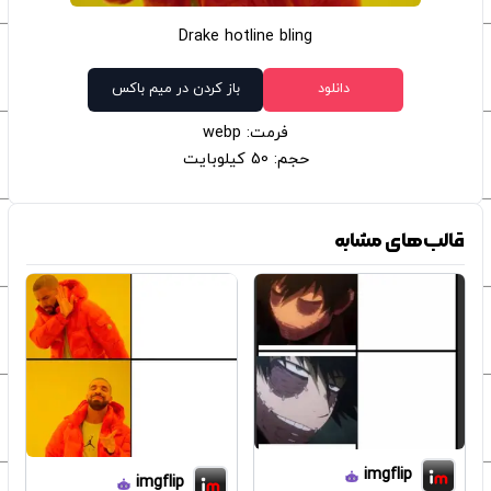
Drake hotline bling
دانلود
باز کردن در میم باکس
فرمت: webp
حجم: 50 کیلوبایت
قالب‌های مشابه
imgflip
imgflip