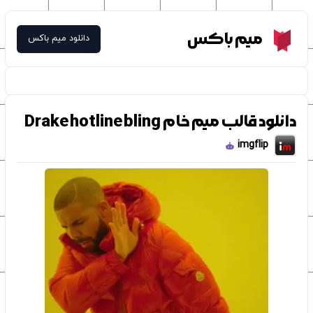
Meme Box
میم باکس
دانلود میم باکس
دانلود قالب میم خام Drake hotline bling
imgflip