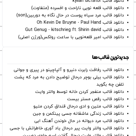
دانلود قالب kylian dictator
دانلود قالب قلعه نویی ناراحت و افسرده (متفاوت)
دانلود قالب مرد سیاه پوست در حال نگاه به دوربین(son)
دانلود قالب Oh Kevin De Bruyne - Paul Hand
دانلود قالب Gut Genug - kitschrieg ft. Shirin david
دانلود قالب امیر قلعه‌نویی با ساعت رولکس(ورژن اصلی)
جدیدترین قالب‌ها
دانلود قالب رفاقت رابرت دنیرو و آلپاچینو در پیری و جوانی
دانلود قالب بیلی بوچر درحال توضیح دادن به مرد که پشت
تلفن چه بگوید
دانلود قالب منفجر کردن خانه توسط والتر وایت
دانلود قالب رقص مستر بیست
دانلود قالب متین و ادی درحال قنداق کردن متیو
دانلود قالب زندگی عاشقانه جسی پینکمن و جین
دانلود قالب مرد دیوانه در حال خوندن آهنگ ابی
دانلود قالب والتر وایت پیر درحال یاد آوری خاطراتش با جسی
دانلود قالب والتر وایت درحال گفتن اسم جلوی دوربین