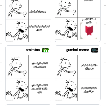
amiratas
gumball.meme