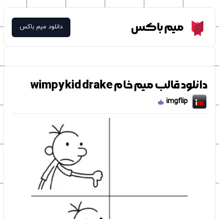
Meme Box
میم باکس
دانلود میم باکس
دانلود قالب میم خام wimpy kid drake
imgflip