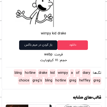
wimpy kid drake
دانلود
باز کردن در میم باکس
فرمت: webp
حجم: 71 کیلوبایت
تگ‌ها:
diary
of
a
wimpy
kid
drake
hotline
bling
choice
greg's
bling
hotline
greg
heffley
greg
قالب‌های مشابه