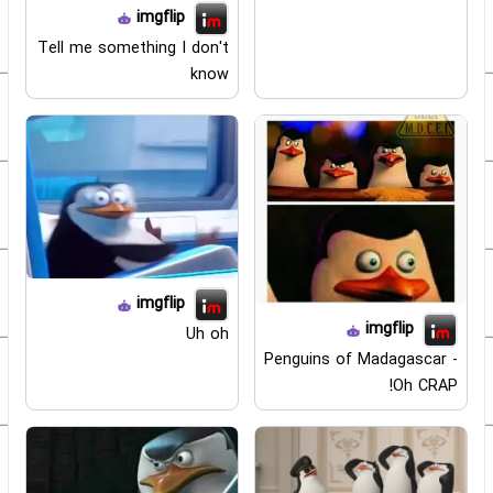
imgflip
Tell me something I don't
know
imgflip
imgflip
Uh oh
Penguins of Madagascar -
Oh CRAP!