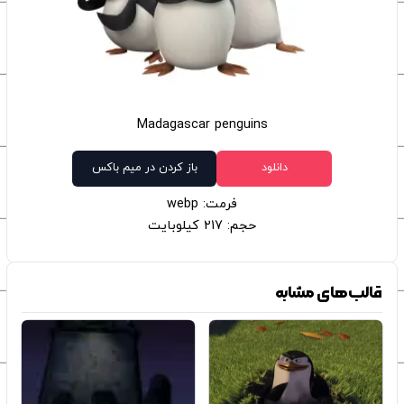
Madagascar penguins
دانلود
باز کردن در میم باکس
فرمت: webp
حجم: 217 کیلوبایت
قالب‌های مشابه