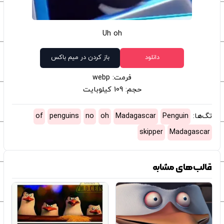
Uh oh
دانلود
باز کردن در میم باکس
فرمت: webp
حجم: 109 کیلوبایت
تگ‌ها:
Penguin
Madagascar
oh
no
penguins
of
skipper
Madagascar
قالب‌های مشابه