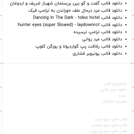
دانلود قالب گفت و گو بین بن‌سلمان شهباز شریف و اردوغان
دانلود قالب مرد درحال علف خوراندن به ترامپ فیک
دانلود قالب Dancing In The Dark - tokio hotel
دانلود قالب hunter eyes (super Slowed) - laydownrot
دانلود قالب ترامپ ترسیده
دانلود قالب مرد روانی
دانلود قالب رفاقت پپ گواردیولا و یورگن کلوپ
دانلود قالب یوتیوبر فشاری
صفحات اصلی
جستجوی قالب
دانلود میم باکس
درباره
مقایسه امکانات
دسته بندی قالب‌ها
قالب‌ های میم جدید
قالب‌ های میم منتخب
قالب‌ های میم ویدیویی