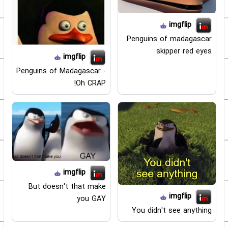
imgflip
Penguins of madagascar
skipper red eyes
imgflip
Penguins of Madagascar -
Oh CRAP!
imgflip
But doesn't that make
imgflip
you GAY
You didn't see anything