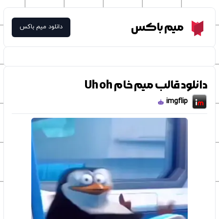
Meme Box
میم باکس
دانلود میم باکس
دانلود قالب میم خام Uh oh
imgflip