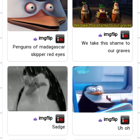
imgflip
imgflip
We take this shame to
Penguins of madagascar
our graves
skipper red eyes
imgflip
imgflip
Sadge
Uh oh