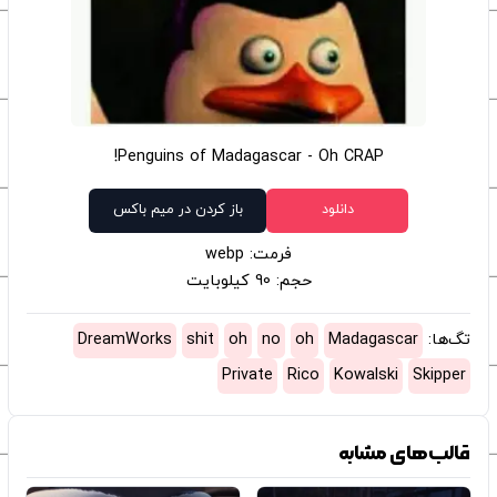
Penguins of Madagascar - Oh CRAP!
دانلود
باز کردن در میم باکس
فرمت: webp
حجم: 90 کیلوبایت
تگ‌ها:
Madagascar
oh
no
oh
shit
DreamWorks
Private
Rico
Kowalski
Skipper
قالب‌های مشابه