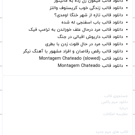
دانلود قالب میمون زل زده به مانیتور
دانلود قالب زندگی خوب کریستوف والتز
دانلود قالب تازه از شهر خنگا اومدی؟
دانلود قالب باب اسفنجی له شده
دانلود قالب مرد درحال علف خوراندن به ترامپ فیک
دانلود قالب داریوش اقبالی در جنگ
دانلود قالب مرد در حال فلوت زدن با بطری
دانلود قالب رقص رقاصان و افراد مشهور با آهنگ نیگر
دانلود قالب Montagem Chateado (slowed)
دانلود قالب Montagem Chateado
صفحات اصلی
جستجوی قالب
دانلود میم باکس
درباره
مقایسه امکانات
دسته بندی قالب‌ها
قالب‌ های میم جدید