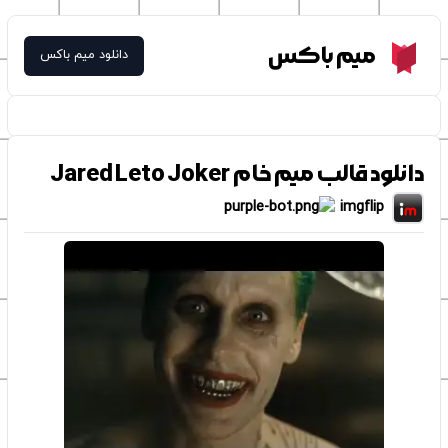
Meme Box
میم باکس
دانلود میم باکس
دانلود قالب میم خام Jared Leto Joker
imgflip