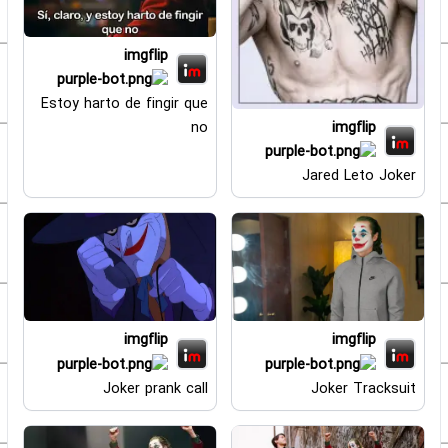
imgflip
Estoy harto de fingir que
imgflip
no
Jared Leto Joker
imgflip
imgflip
Joker prank call
Joker Tracksuit