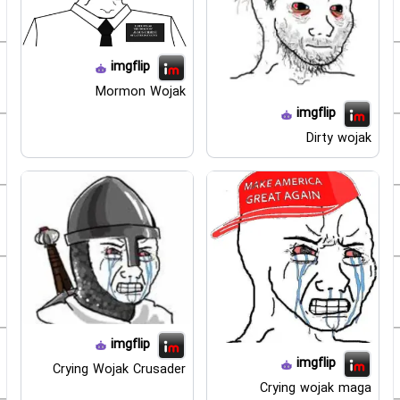
imgflip
Mormon Wojak
imgflip
Dirty wojak
imgflip
imgflip
Crying Wojak Crusader
Crying wojak maga