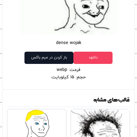
dense wojak
دانلود
باز کردن در میم باکس
فرمت: webp
حجم: 15 کیلوبایت
قالب‌های مشابه