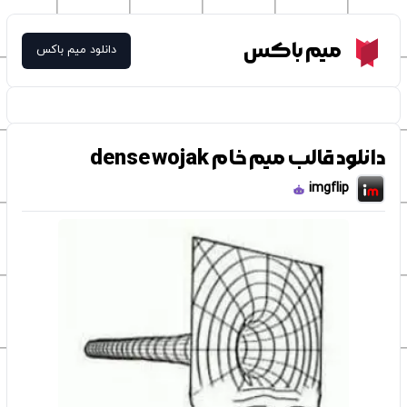
Meme Box
میم باکس
دانلود میم باکس
دانلود قالب میم خام dense wojak
imgflip