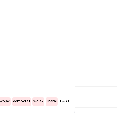
تگ‌ها:
liberal
wojak
democrat
wojak