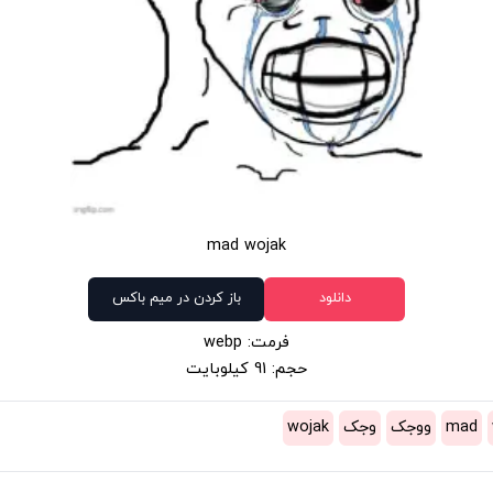
mad wojak
دانلود
باز کردن در میم باکس
فرمت: webp
حجم: 91 کیلوبایت
mad
ووجک
وجک
wojak