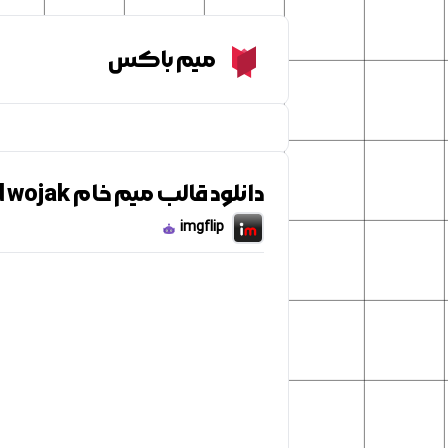
Meme Box
میم باکس
دانلود قالب میم خام mad wojak
imgflip