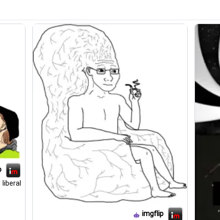
p
liberal
imgflip