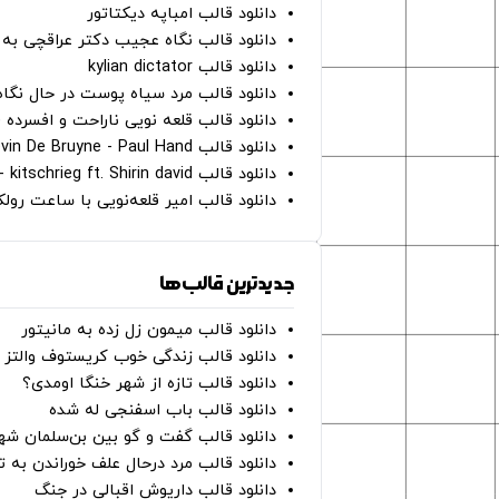
دانلود قالب امباپه دیکتاتور
دانلود قالب نگاه عجیب دکتر عراقچی به 
دانلود قالب kylian dictator
دانلود قالب مرد سیاه پوست در حال نگاه به دوربین - on
دانلود قالب قلعه نویی ناراحت و افسرده 
دانلود قالب Oh Kevin De Bruyne - Paul Hand
دانلود قالب Gut Genug - kitschrieg ft. Shirin david
دانلود قالب امیر قلعه‌نویی با ساعت رو
جدیدترین قالب‌ها
دانلود قالب میمون زل زده به مانیتور
دانلود قالب زندگی خوب کریستوف والتز
دانلود قالب تازه از شهر خنگا اومدی؟
دانلود قالب باب اسفنجی له شده
دانلود قالب گفت و گو بین بن‌سلمان شه
دانلود قالب مرد درحال علف خوراندن به 
دانلود قالب داریوش اقبالی در جنگ