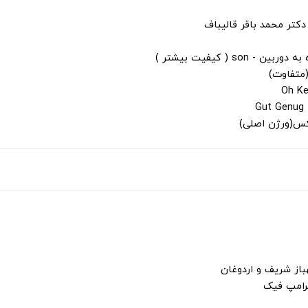
دکتر محمد باقر قالیباف
s ( کیفیت بیشتر )
(متفاوت)
لکس(ورژن اصلی)
باز شریف و اردوغان
ترامپ فیک