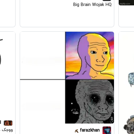
Big Brain Wojak HQ
l
ووجک د
farazkhan