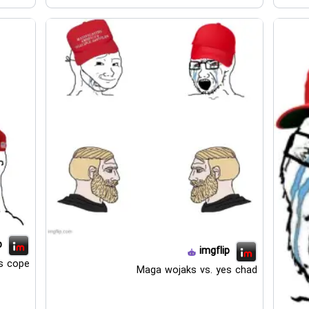
p
imgflip
s cope
Maga wojaks vs. yes chad