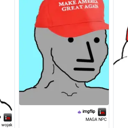
imgflip
p
MAGA NPC
 wojak