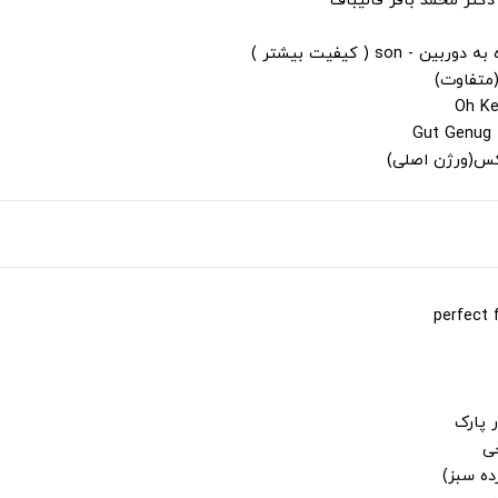
دکتر محمد باقر قالیباف
s ( کیفیت بیشتر )
(متفاوت)
لکس(ورژن اصلی)
 پارک
جی