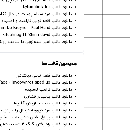
دانلود قالب نگاه عجیب دکتر عراقچی به 
دانلود قالب kylian dictator
دانلود قالب مرد سیاه پوست در حال نگاه به دوربین - on
دانلود قالب قلعه نویی ناراحت و افسرده 
دانلود قالب Oh Kevin De Bruyne - Paul Hand
دانلود قالب Gut Genug - kitschrieg ft. Shirin david
دانلود قالب امیر قلعه‌نویی با ساعت رو
جدیدترین قالب‌ها
دانلود قالب قلعه نویی دیکتاتور
دانلود قالب perfect face - laydownrot sped up
دانلود قالب ترامپ ترسیده
دانلود قالب یوتیوبر فشاری
دانلود قالب تعجب بازیکن آفریقا
دانلود قالب مرد دیوونه درحال رقصیدن در
دانلود قالب بیلاخ نشان دادن باب اسفن
دانلود قالب راه رفتن گنگ ۳ شخصیت(پرده سبز)