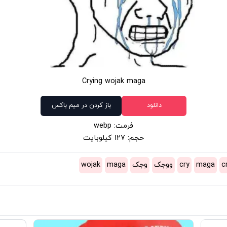
Crying wojak maga
دانلود
باز کردن در میم باکس
فرمت: webp
حجم: 127 کیلوبایت
c
maga
cry
ووجک
وجک
maga
wojak