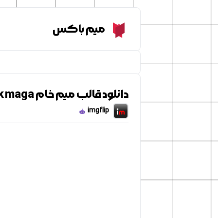
Meme Box
میم باکس
دانلود قالب میم خام Crying wojak maga
imgflip