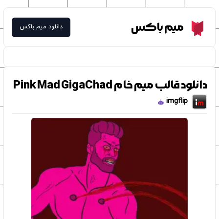
Meme Box
میم باکس
دانلود میم باکس
دانلود قالب میم خام Pink Mad GigaChad
imgflip