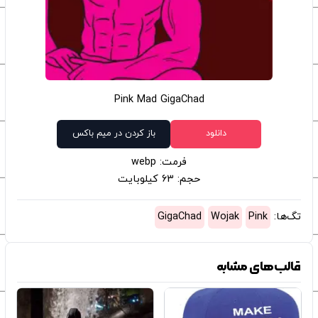
Pink Mad GigaChad
دانلود
باز کردن در میم باکس
فرمت: webp
حجم: 63 کیلوبایت
تگ‌ها:
Pink
Wojak
GigaChad
قالب‌های مشابه