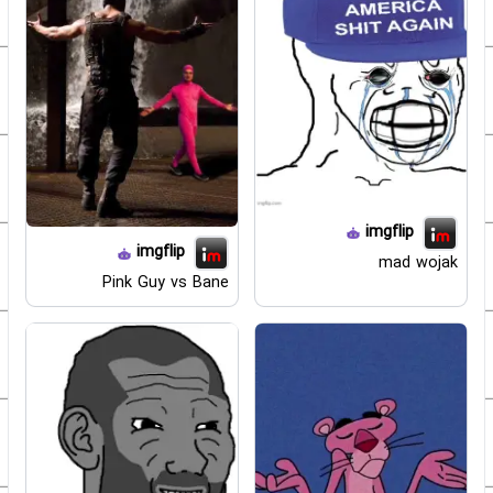
imgflip
imgflip
mad wojak
Pink Guy vs Bane