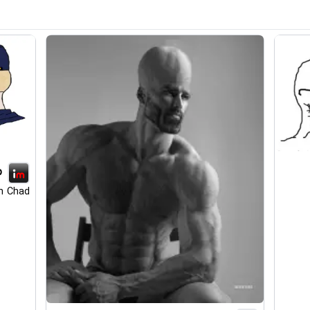
p
n Chad