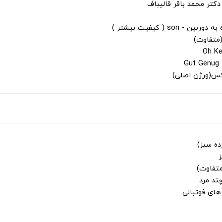
دکتر محمد باقر قالیباف
s ( کیفیت بیشتر )
(متفاوت)
لکس(ورژن اصلی)
ز
متفاوت)
ند مرد
ای فوتبالی