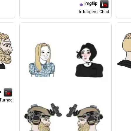
imgflip
Intelligent Chad
p
Turned