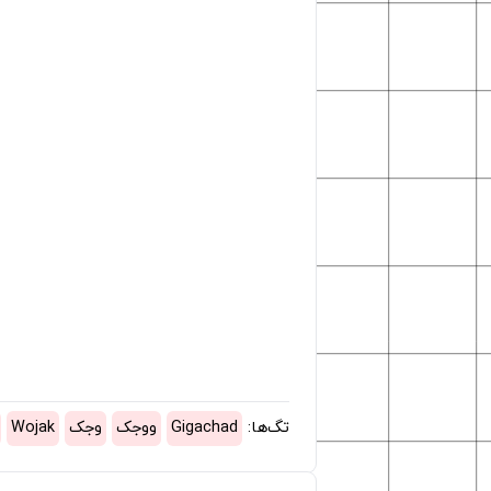
تگ‌ها:
Gigachad
ووجک
وجک
Wojak