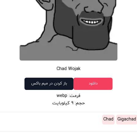
Chad Wojak
دانلود
باز کردن در میم باکس
فرمت: webp
حجم: 9 کیلوبایت
Chad
Gigachad