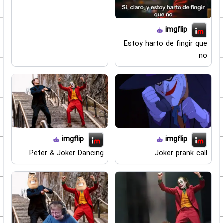
imgflip
Estoy harto de fingir que
no
imgflip
imgflip
Peter & Joker Dancing
Joker prank call