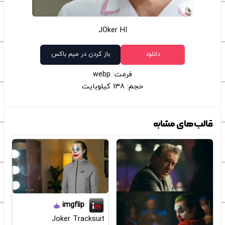
JOker HI
دانلود
باز کردن در میم باکس
فرمت: webp
حجم: 138 کیلوبایت
قالب‌های مشابه
imgflip
Joker Tracksuit