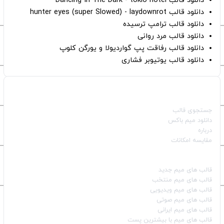
دانلود قالب Dancing In The Dark - tokio hotel
دانلود قالب hunter eyes (super Slowed) - laydownrot
دانلود قالب ترامپ ترسیده
دانلود قالب مرد روانی
دانلود قالب رفاقت پپ گواردیولا و یورگن کلوپ
دانلود قالب یوتیوبر فشاری
صفحات اصلی
جستجوی قالب
دانلود میم باکس
درباره
مقایسه امکانات
دسته بندی قالب‌ها
قالب‌ های میم جدید
قالب‌ های میم منتخب
قالب‌ های میم ویدیویی
قالب‌ های میم صوتی
قالب‌ های میم ایرانی
قالب‌ های میم با بیشترین پست