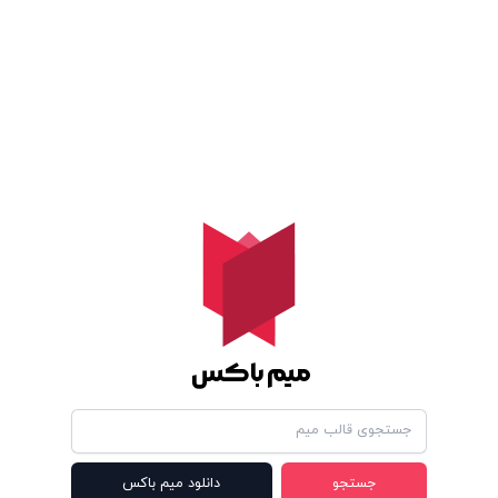
میم باکس
جستجو
دانلود میم باکس