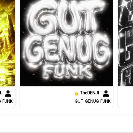
I
TheDENJI
 FUNK
GUT GENUG FUNK