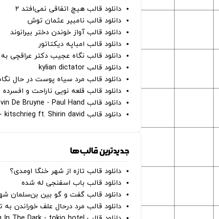
دانلود قالب هیچ اتفاقی نمی‌افتد ۲
دانلود قالب نامبیر عثمان ‌توش
دانلود قالب آواز خوندن دختر بیرانوند
دانلود قالب امباپه دیکتاتور
دانلود قالب نگاه عجیب دکتر عراقچی به 
دانلود قالب kylian dictator
دانلود قالب مرد سیاه پوست در حال نگاه به دوربین - on
دانلود قالب قلعه نویی ناراحت و افسرده 
دانلود قالب Oh Kevin De Bruyne - Paul Hand
دانلود قالب Gut Genug - kitschrieg ft. Shirin david
جدیدترین قالب‌ها
دانلود قالب تازه از شهر خنگا اومدی؟
دانلود قالب باب اسفنجی له شده
دانلود قالب گفت و گو بین بن‌سلمان شه
دانلود قالب مرد درحال علف خوراندن به 
دانلود قالب Dancing In The Dark - tokio hotel