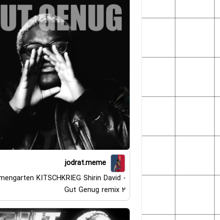
jodrat.meme
mengarten KITSCHKRIEG Shirin David -
Gut Genug remix 2