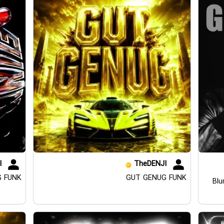
I
TheDENJI
 FUNK
GUT GENUG FUNK
Blu