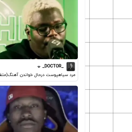
_DOCTOR_
مرد سیاهپوست درحال خواندن آهنگ(متف