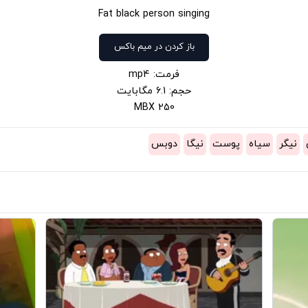
Fat black person singing
باز کردن در میم باکس
فرمت: mp4
حجم: 6.1 مگابایت
250 MBX
نیگر
سیاه
پوست
نیگا
دوبس