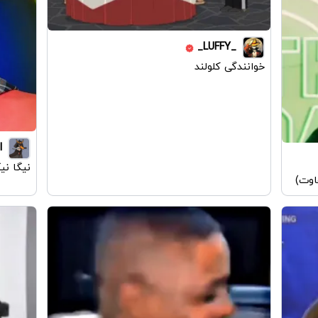
_LUFFY_
خوانندگی کلولند
I
نیگا نی
اوت)