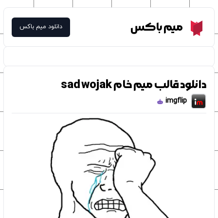
Meme Box
میم باکس
دانلود میم باکس
دانلود قالب میم خام sad wojak
imgflip