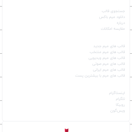
صفحات اصلی
جستجوی قالب
دانلود میم باکس
درباره
مقایسه امکانات
دسته بندی قالب‌ها
قالب‌ های میم جدید
قالب‌ های میم منتخب
قالب‌ های میم ویدیویی
قالب‌ های میم صوتی
قالب‌ های میم ایرانی
قالب‌ های میم با بیشترین پست
شبکه‌های اجتماعی
اینستاگرام
تلگرام
روبیکا
ویس‌گون
ساخته شده با
توسط
Aligator