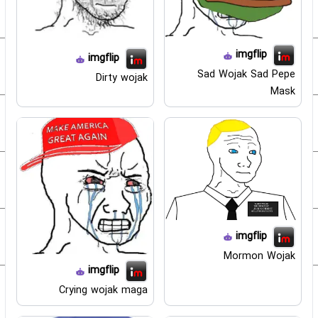
imgflip
imgflip
Sad Wojak Sad Pepe
Dirty wojak
Mask
imgflip
Mormon Wojak
imgflip
Crying wojak maga