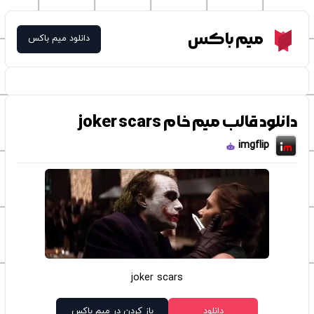
Meme Box
میم باکس
دانلود میم باکس
دانلود قالب میم خام joker scars
imgflip
joker scars
دانلود
باز کردن در میم باکس