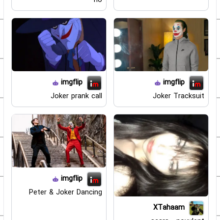
no
imgflip
imgflip
Joker prank call
Joker Tracksuit
imgflip
Peter & Joker Dancing
XTahaam