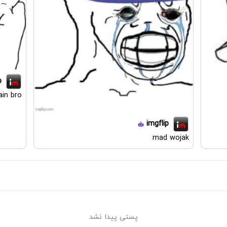
p
ain bro
imgflip
mad wojak
پستی پیدا نشد