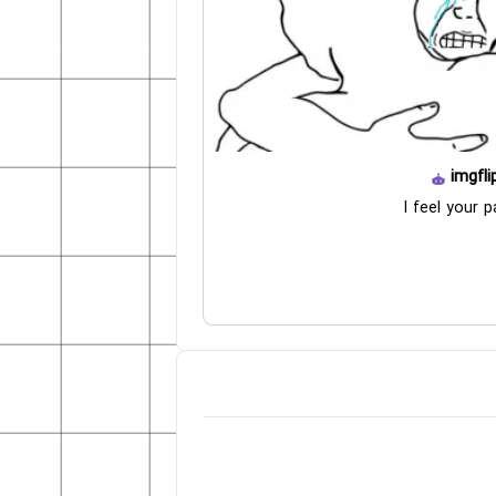
imgfli
I feel your p