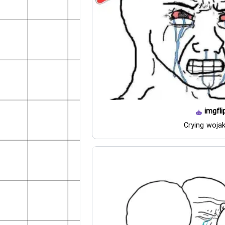
imgfli
Crying woja