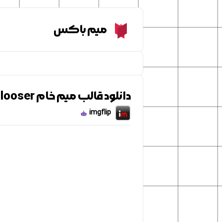
Meme Box
میم باکس
دانلود قالب میم خام Wojak looser
imgflip