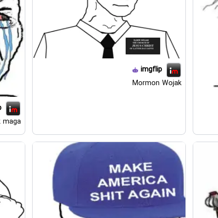
imgflip
Mormon Wojak
p
k maga