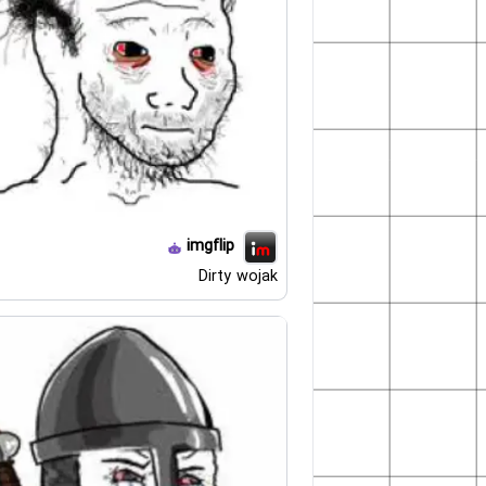
imgflip
Dirty wojak