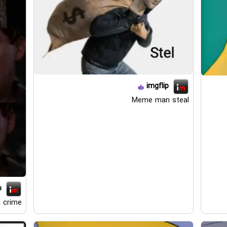
imgflip
Meme man steal
p
l crime