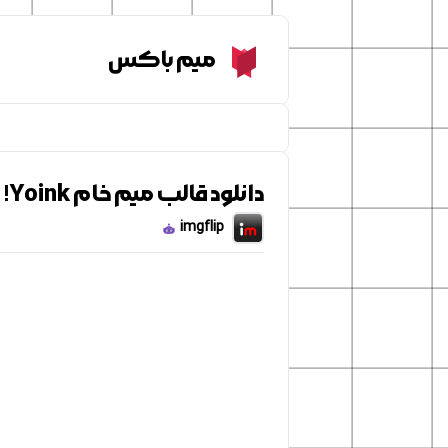
Meme Box
میم باکس
دانلود قالب میم خام Yoink!
imgflip