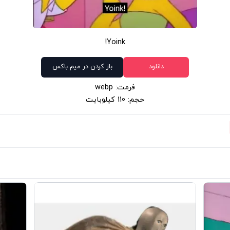
Yoink!
دانلود
باز کردن در میم باکس
فرمت: webp
حجم: 110 کیلوبایت