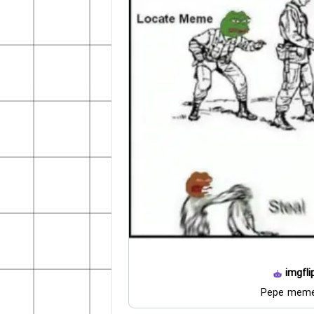
imgfli
Pepe meme